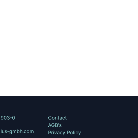
5903-0
Contact
AGB's
ilus-gmbh.com
Privacy Policy