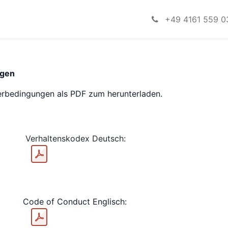
reas
News
Products
Company
+49 4161 559 0
ngen
ferbedingungen als PDF zum herunterladen.
​Verhaltenskodex Deutsch: ​
​Code of Conduct Englisch: ​